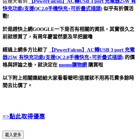
這幾天看到
【PowerFalcon】AC轉USB 3 port 充電器25W 有
快充功能(支援QC2.0手機快充+可折疊式插頭)
似乎有折價活
動!
於是趕快上網GOOGLE一下是否有相關的資訊，其實很久之
前就想買了，有周年慶當然要及早把握嚕
經過上網多方比較了
【PowerFalcon】AC轉USB 3 port 充電
器25W 有快充功能(支援QC2.0手機快充+可折疊式插頭)
的價
格與評論之後，就決定在
momo購物網
購買啦
以下附上相關連結給大家看看喔吧!這樣就不用再花費多餘時
間去比價了。
=>點此取得優惠
載入更多